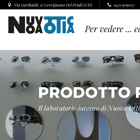
Via Garibaldi, 17 Cervignano Del Friuli (UD)
0431 909057
PRODOTTO 
Il laboratorio interno di Nuova Ott