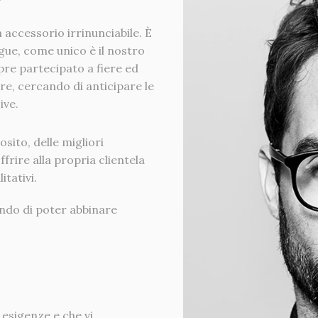
n accessorio irrinunciabile. È
ngue, come unico è il nostro
re partecipato a fiere ed
ore, cercando di anticipare le
ive.
sito, delle migliori
frire alla propria clientela
itativi.
endo di poter abbinare
esigenze e che vi