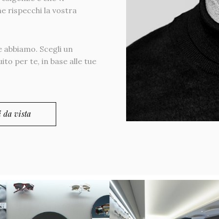
e rispecchi la vostra
e abbiamo. Scegli un
o per te, in base alle tue
 da vista