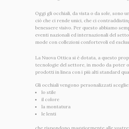
Oggi gli occhiali, da vista o da sole, sono u
ciò che ci rende unici, che ci contraddisti
benessere visivo. Per questo abbiamo semp
eventi nazionali ed internazionali del sett
mode con collezioni confortevoli ed esclus
La Nuova Ottica si è dotata, a questo propo
tecnologie del settore, in modo da poter of
prodotti in linea con i più alti standard qual
Gli occhiali vengono personalizzati scegli
lo stile
il colore
la montatura
le lenti
che rispondono maggiormente alle vostre 